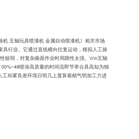
涂机 五轴玩具喷漆机 金属自动喷漆机》相关市场
和家具行业。它通过直线横向往复运动，模拟人工操
较弱，对复杂曲面作业时局限性太强。\n\n五轴
0%~48喷涂高质量的时间流即节举台具高知为独
人工却雾良差环境日明几上显算着精气明加工力进